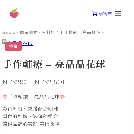
Skip
to
購物車
content
Home
/
商品總覽
/
材料包
/
手作輔療 – 亮晶晶花球
特價
手作輔療 – 亮晶晶花球
價
NT$
280
–
NT$
2,500
格
手作輔療 – 亮晶晶花球
範
彩色毛根花束搭配透明球
圍：
顏色的刺激、裝飾的組合
NT$280
讓作品舒心美好 美化環境
到