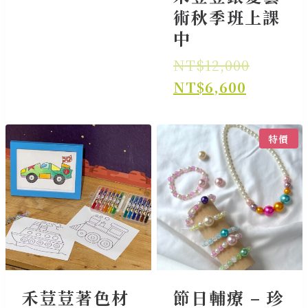
術秋季班上課
中
原
NT$
12,000
目
始
NT$
6,600
前
價
價
格：
特價
格：
NT$12,
NT$6,6
禾荳荳著色材
節日輔療 – 珍