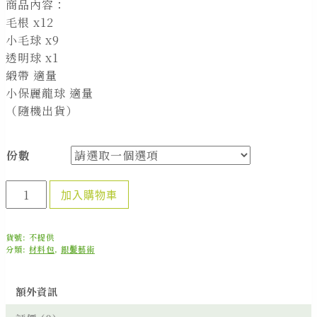
商品內容：
NT$2,500
毛根 x12
小毛球 x9
透明球 x1
緞帶 適量
小保麗龍球 適量
（隨機出貨）
份數
手
加入購物車
作
輔
貨號:
不提供
療
分類:
材料包
,
銀髪藝術
-
亮
額外資訊
晶
晶