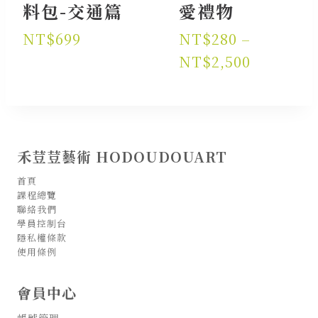
料包-交通篇
愛禮物
NT$
699
NT$
280
–
價
NT$
2,500
格
範
圍：
NT$280
禾荳荳藝術 HODOUDOUART
到
首頁
NT$2,50
課程總覽
聯絡我們
學員控制台
隱私權條款
使用條例
會員中心
帳號管理