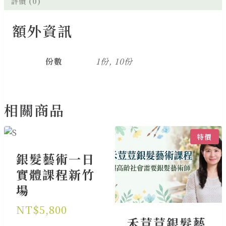
評價 (0)
花
球
額外資訊
數
量
份數
1份, 10份
相關商品
特價
銀髮藝術一日
實體課程新竹
場
NT$
5,800
禾荳荳銀髮藝