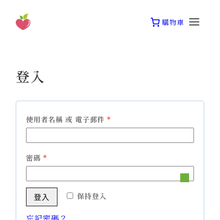
Skip
to
購物車
content
登入
必
使用者名稱 或 電子郵件
*
填
必
密碼
*
填
保持登入
登入
忘記密碼？