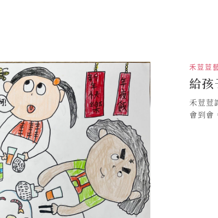
禾荳荳
給孩
禾荳荳
會到會