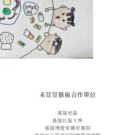
禾荳荳藝術合作單位
基隆地區
基隆社區大學
基隆博愛家園安養院