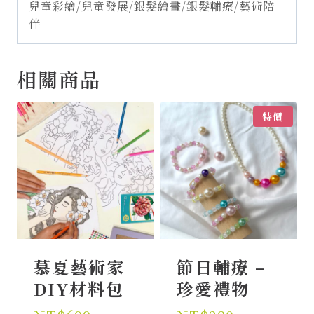
兒童彩繪/兒童發展/銀髮繪畫/銀髮輔療/藝術陪
伴
相關商品
特價
慕夏藝術家
節日輔療 –
DIY材料包
珍愛禮物