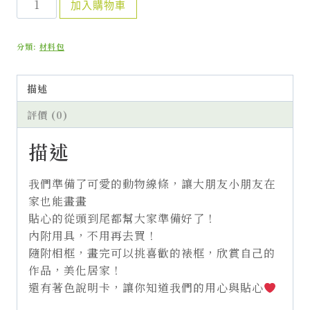
加入購物車
荳
荳
分類:
材料包
著
色
材
描述
料
評價 (0)
包-
動
描述
物
篇
我們準備了可愛的動物線條，讓大朋友小朋友在
數
家也能畫畫
量
貼心的從頭到尾都幫大家準備好了！
內附用具，不用再去買！
隨附相框，畫完可以挑喜歡的裱框，欣賞自己的
作品，美化居家！
還有著色說明卡，讓你知道我們的用心與貼心