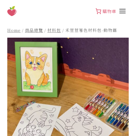
Skip
to
購物車
content
Home
/
商品總覽
/
材料包
/
禾荳荳著色材料包-動物篇