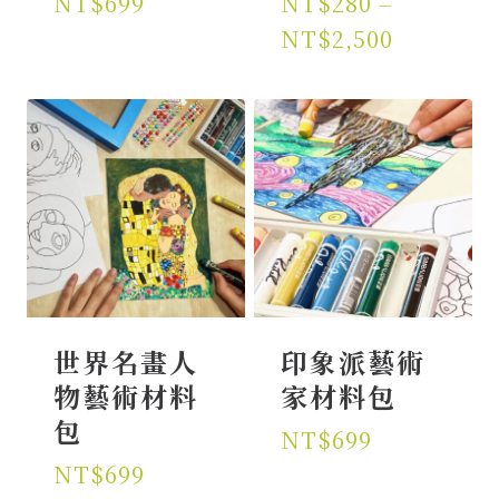
NT$
699
NT$
280
–
價
NT$
2,500
格
範
圍：
NT$280
到
NT$2,50
世界名畫人
印象派藝術
物藝術材料
家材料包
包
NT$
699
NT$
699