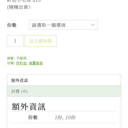
(隨機出貨）
份數
手
加入購物車
作
輔
貨號:
不提供
療
分類:
材料包
,
銀髪藝術
-
星
額外資訊
木
珠
評價 (0)
隔
熱
額外資訊
墊
數
份數
1份, 10份
量