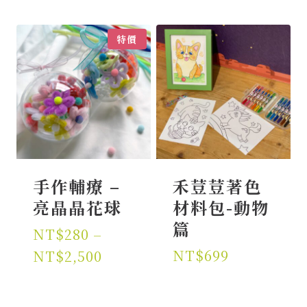
特價
手作輔療 –
禾荳荳著色
亮晶晶花球
材料包-動物
篇
NT$
280
–
價
NT$
699
NT$
2,500
格
範