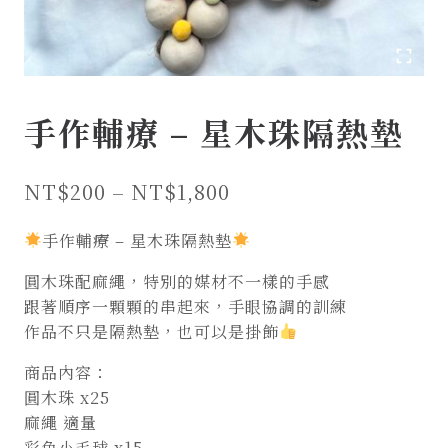
手作輔療 – 星木珠隔熱墊
價
NT$
200
–
NT$
1,800
格
手作輔療 – 星木珠隔熱墊
範
圓木珠配麻繩，特別的媒材不一樣的手感
圍：
跟著順序一顆顆的串起來，手眼協調的訓練
NT$200
作品不只是隔熱墊，也可以是掛飾
到
商品內容：
NT$1,800
圓木珠 x25
麻繩 適量
彩色小毛球 x15