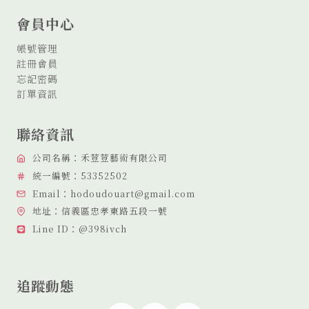
部
112
會員中心
級
教
帳號管理
育
註冊會員
史
忘記密碼
課
訂單資訊
程
成
果
聯絡資訊
發
表
公司名稱：禾荳荳藝術有限公司
統一編號：53352502
Email：hodoudouart@gmail.com
地址：信義區忠孝東路五段一號
Line ID：@398ivch
追蹤動態