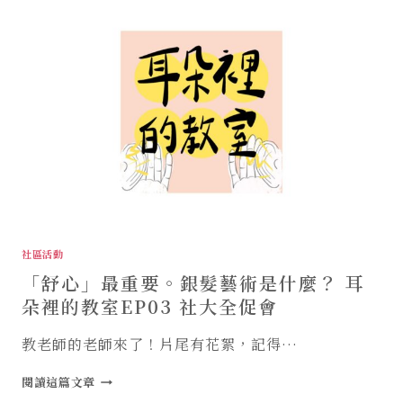
（114-
1
學
期）
日
間
碩
士
班
所
友
何
妍
儀
社區活動
老
「舒心」最重要。銀髮藝術是什麼？ 耳
師
［樂
朵裡的教室EP03 社大全促會
齡
教
教老師的老師來了！片尾有花絮，記得…
育
學
「舒
閱讀這篇文章
材
心」