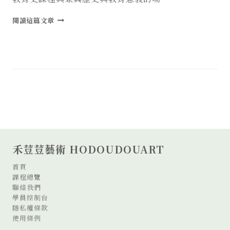
【成
閱讀這篇文章
果
發
表】
台
北
市
立
大
學
學
習
與
禾荳荳藝術 HODOUDOUART
媒
材
首頁
設
課程總覽
計
聯絡我們
學
學員控制台
系
隱私權條款
大
使用條例
學