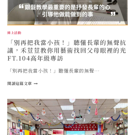
線上活動
「別再把我當小孩！」聽懂長輩的無聲抗
議，禾荳荳教你用藝術找回父母眼裡的光
FT.104高年級專訪
「別再把我當小孩！」聽懂長輩的無聲…
「別
閱讀這篇文章
再
把
我
當
小
孩！」
聽
懂