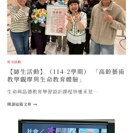
寧
FT.104
社
高
區
年
發
級
展
專
協
訪
會
–
藝
術
輔
官方活動
療
【師生活動】（114-2學期） 「高齡藝術
活
動
教學觀摩與生命教育體驗」
生命與品德教育學習設計課程特邀禾荳…
【師
閱讀這篇文章
生
活
動】
（114-
2