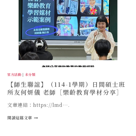
學
期）
「高
齡
藝
術
教
學
觀
摩
與
生
官方活動
|
未分類
命
【師生聯誼】（114-1學期）日間碩士班
教
育
所友何妍儀 老師［樂齡教育學材分享］
體
驗」
文章連結：https://lmd….
【師
閱讀這篇文章
生
聯
誼】