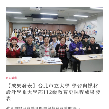
分
最
享］
重
要。
銀
髮
藝
術
是
什
麼？
耳
朵
裡
的
教
室
官方活動
EP03
【成果發表】台北市立大學 學習與媒材
社
大
設計學系大學部112級教育史課程成果發
全
表
促
會
教育史課程與兼具歷史與教育意義的場…