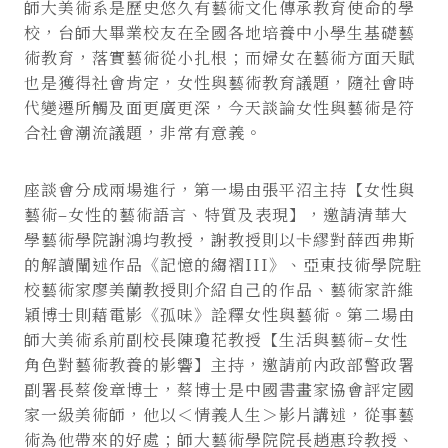
師大美術系是歷史悠久有藝術文化傳承教育使命的學
校，台師大畢業校友在全國各地培養中小學生基礎藝
術教育，落實藝術從小扎根；而婦女在藝術方面天賦
也是獲得社會肯定，女性與藝術教育議題，隨社會時
代變遷所觸及面更廣更深，今天談論女性與藝術是符
合社會潮流議題，非常有意義。
座談會分成兩場進行，第一場由張平沼主持【女性與
藝術–女性的藝術語言、特質及表現】，邀請清華大
學藝術學院謝鴻均教授，謝教授則以卡繆對薛西弗斯
的解讀闡述作品《記憶的縐褶III》、亞東技術學院駐
校藝術家廖美蘭教授則介紹自己的作品、藝術家許維
穎博士則藉電影《孤味》詮釋女性與藝術。第二場由
師大美術系前副校長陳瓊花教授【生活與藝術–女性
角色對藝術教養的影響】主持，邀請前內政部警政署
副署長蔡俊章博士，蔡博士是中國書畫家協會評定國
家一級美術師，他以＜情義人生＞影片講述，從事藝
術為他帶來的好處；師大藝術學院院長趙惠玲教授、