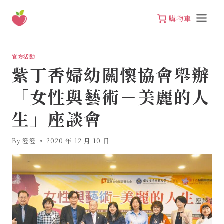
Skip
to
購物車
content
官方活動
紫丁香婦幼關懷協會舉辦
「女性與藝術－美麗的人
生」座談會
By
澄澄
2020 年 12 月 10 日