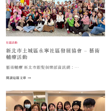
長
輩
的
無
聲
抗
議，
禾
荳
社區活動
荳
新北市土城區永寧社區發展協會 – 藝術
教
你
輔療活動
用
藝
藝術輔療 新北市銀髮俱樂部資訊網：…
術
找
新
閱讀這篇文章
回
北
父
市
母
土
眼
城
裡
區
的
永
光