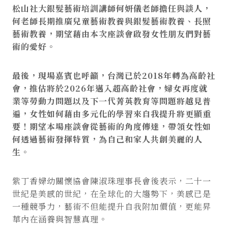
松山社大銀髮藝術培訓講師何妍儀老師擔任與談人，
何老師長期推廣兒童藝術教養與銀髮藝術教養、長照
藝術教養，期望藉由本次座談會啟發女性朋友們對藝
術的愛好。
最後，現場嘉賓也呼籲，台灣已於2018年轉為高齡社
會，推估將於2026年邁入超高齡社會，婦女再度就
業等勞動力問題以及下一代菁英教育等問題將越見普
遍，女性如何藉由多元化的學習來自我提升將更顯重
要！期望本場座談會從藝術的角度傳達，帶領女性如
何透過藝術發揮特質，為自己和家人共創美麗的人
生。
紫丁香婦幼關懷協會陳淑珠理事長會後表示，二十一
世紀是美感的世紀，在全球化的大趨勢下，美感已是
一種競爭力，藝術不但能提升自我附加價值，更能昇
華內在涵養與智慧真理。