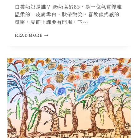
白雲奶奶是誰？ 奶奶高齡85，是一位氣質優雅
溫柔的，皮膚雪白、臉帶微笑，喜歡儀式感的
氛圍，見面上課要有開場，下…
銀
READ MORE
髮
長
者
的
藝
術
時
光
故
事:
白
雲
奶
奶