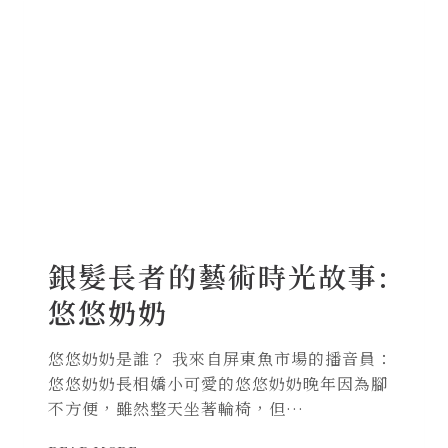
術
時
光
故
事:
月
亮
奶
奶
銀髮長者的藝術時光故事:
悠悠奶奶
悠悠奶奶是誰？ 我來自屏東魚市場的播音員：
悠悠奶奶長相嬌小可愛的悠悠奶奶晚年因為腳
不方便，雖然整天坐著輪椅，但…
銀