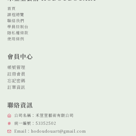
術
時
首頁
光
課程總覽
故
聯絡我們
事:
學員控制台
左
隱私權條款
手
使用條例
畫
家
會員中心
爺
爺
帳號管理
註冊會員
忘記密碼
訂單資訊
聯絡資訊
公司名稱：禾荳荳藝術有限公司
統一編號：53352502
Email：hodoudouart@gmail.com