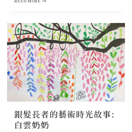
READ MORE
髮
長
者
的
藝
術
時
光
故
事:
悠
悠
奶
奶
銀髮長者的藝術時光故事:
白雲奶奶