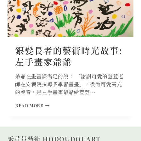
民
花
奶
奶
銀髮長者的藝術時光故事:
左手畫家爺爺
爺爺在畫畫課滿足的說： 「謝謝可愛的荳荳老
師在安養院指導我學習畫畫」，微微可愛高亢
的聲音，是左手畫家爺爺給荳荳…
銀
READ MORE
髮
長
者
的
藝
禾荳荳藝術 HODOUDOUART