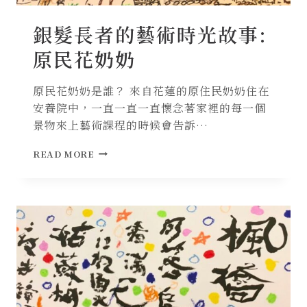
銀髮長者的藝術時光故事:
原民花奶奶
原民花奶奶是誰？ 來自花蓮的原住民奶奶住在
安養院中，一直一直一直懷念著家裡的每一個
景物來上藝術課程的時候會告訴…
銀
READ MORE
髮
長
者
的
藝
術
時
光
故
事:
原