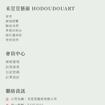
為
最
禾荳荳藝術 HODOUDOUART
溫
暖
首頁
的
課程總覽
陪
聯絡我們
伴：
學員控制台
「銀
隱私權條款
髮
使用條例
藝
術」
會員中心
的
發
帳號管理
展
與
註冊會員
療
忘記密碼
癒
訂單資訊
力
量
聯絡資訊
公司名稱：禾荳荳藝術有限公司
統一編號：53352502