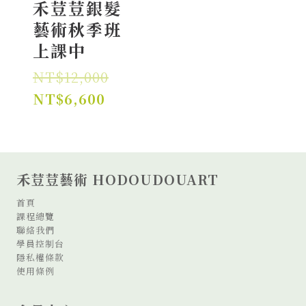
禾荳荳銀髮
藝術秋季班
上課中
原
NT$
12,000
目
始
NT$
6,600
前
價
價
格：
格：
NT$12,000。
禾荳荳藝術 HODOUDOUART
NT$6,600。
首頁
課程總覽
聯絡我們
學員控制台
隱私權條款
使用條例