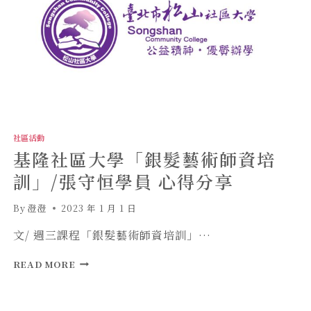
社區活動
基隆社區大學「銀髮藝術師資培
訓」/張守恒學員 心得分享
By
澄澄
2023 年 1 月 1 日
文/ 週三課程「銀髮藝術師資培訓」…
基
READ MORE
隆
社
區