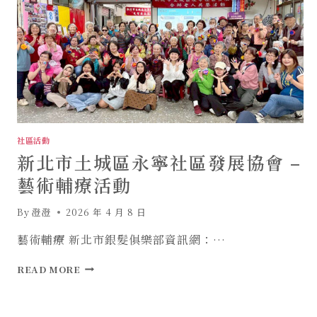
社區活動
新北市土城區永寧社區發展協會 –
藝術輔療活動
By
澄澄
2026 年 4 月 8 日
藝術輔療 新北市銀髮俱樂部資訊網：…
新
READ MORE
北
市
土