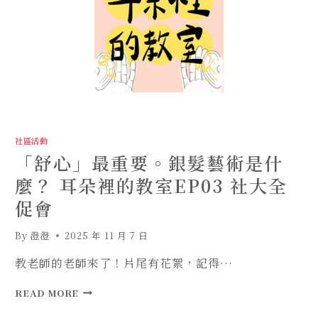
社區活動
「舒心」最重要。銀髮藝術是什
麼？ 耳朵裡的教室EP03 社大全
促會
By
澄澄
2025 年 11 月 7 日
教老師的老師來了！片尾有花絮，記得…
「舒
READ MORE
心」
最