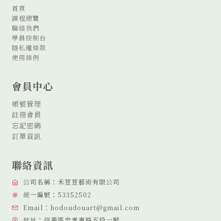
學
首頁
期）
課程總覽
日
聯絡我們
間
學員控制台
碩
隱私權條款
士
使用條例
班
所
會員中心
友
何
帳號管理
妍
註冊會員
儀
忘記密碼
老
師
訂單資訊
［樂
齡
聯絡資訊
教
育
公司名稱：禾荳荳藝術有限公司
學
材
統一編號：53352502
分
Email：hodoudouart@gmail.com
享］
地址：信義區忠孝東路五段一號