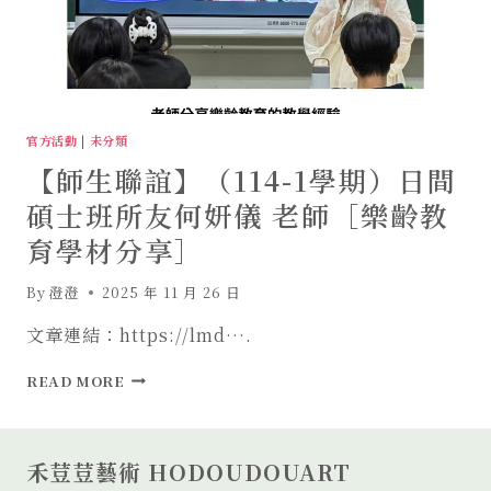
官方活動
|
未分類
【師生聯誼】（114-1學期）日間
碩士班所友何妍儀 老師［樂齡教
育學材分享］
By
澄澄
2025 年 11 月 26 日
文章連結：https://lmd….
【師
READ MORE
生
聯
誼】
（114-
禾荳荳藝術 HODOUDOUART
1