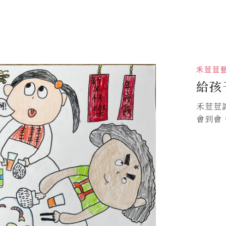
禾荳荳
給孩
禾荳荳
會到會