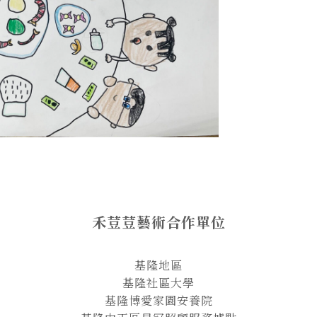
禾荳荳藝術合作單位
基隆地區
基隆社區大學
基隆博愛家園安養院