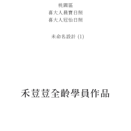
桃園區
喜大人晨寶日照
喜大人冠怡日照
禾荳荳全齡學員作品